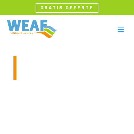
GRATIS OFFERTE
Voorraadbeheer en
meer
Het voorraadbeheer van jouw webshop
heb je uit handen gegeven. Dankzij deze
uitbesteding van je logistieke- en
fulfilmentwerkzaamheden kun jij
vertrouwen op de data die wij jou geven.